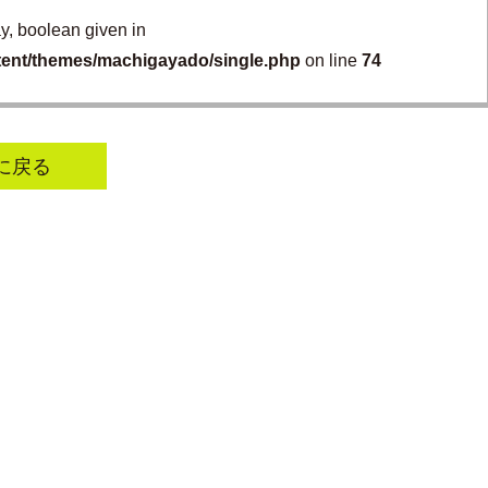
ay, boolean given in
tent/themes/machigayado/single.php
on line
74
に戻る