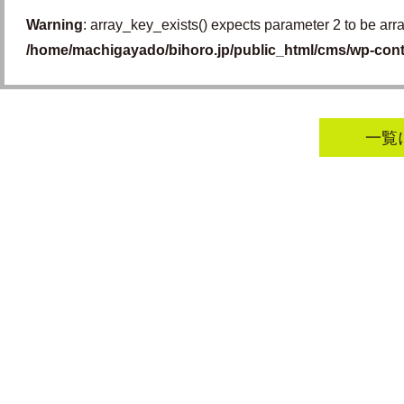
Warning
: array_key_exists() expects parameter 2 to be arr
/home/machigayado/bihoro.jp/public_html/cms/wp-con
一覧