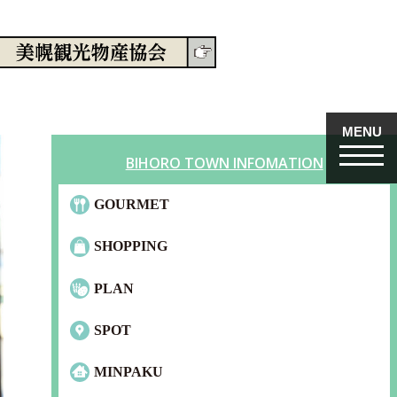
Language
日本語
English
MENU
BIHORO TOWN INFOMATION
GOURMET
SHOPPING
PLAN
SPOT
MINPAKU