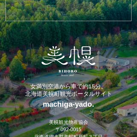
女満別空港から車で約15分。
北海道美幌町観光ポータルサイト
machiga-yado.
美幌観光物産協会
〒092-0015
北海道網走郡美幌町新町３丁目