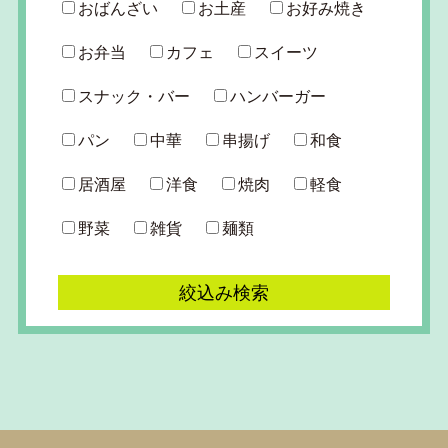
おばんざい
お土産
お好み焼き
お弁当
カフェ
スイーツ
スナック・バー
ハンバーガー
パン
中華
串揚げ
和食
居酒屋
洋食
焼肉
軽食
野菜
雑貨
麺類
絞込み検索