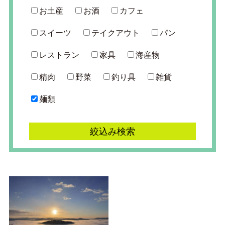
お土産
お酒
カフェ
スイーツ
テイクアウト
パン
レストラン
家具
海産物
精肉
野菜
釣り具
雑貨
麺類
絞込み検索