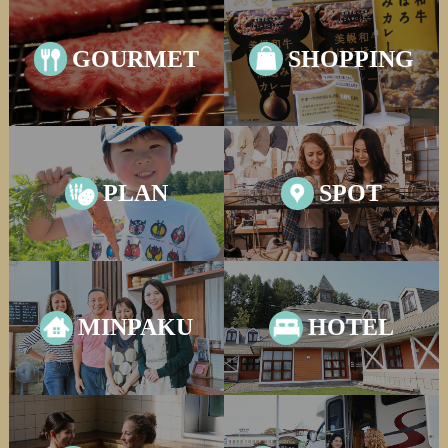
GOURMET
SHOPPING
PLAN
SPOT
MINPAKU
HOTEL