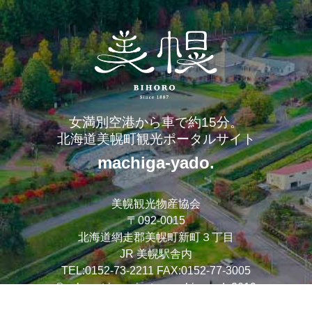
女満別空港から車で約15分。
北海道美幌町観光ポータルサイト
machiga-yado.
美幌観光物産協会
〒092-0015
北海道網走郡美幌町新町３丁目
JR 美幌駅舎内
TEL:0152-73-2211
FAX:0152-77-3005
© reborn trip project machigayado2019