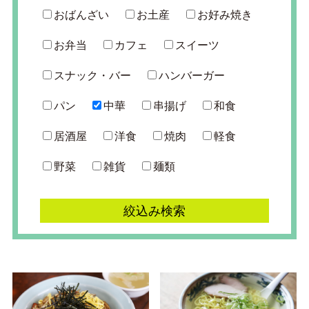
おばんざい
お土産
お好み焼き
お弁当
カフェ
スイーツ
スナック・バー
ハンバーガー
パン
中華
串揚げ
和食
居酒屋
洋食
焼肉
軽食
野菜
雑貨
麺類
絞込み検索